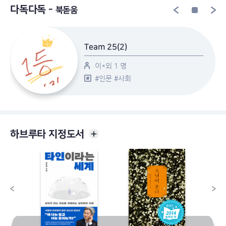
다독다독 -
북돋움
🧠 특히 현대 사회에서 감정과 고통, 인간관계마저
하나의 경쟁력과 상품처럼 다뤄지는 현상에
주목합니다.
Team 25(2)
🔍
HINT
🔍 해당 도서의
50~150페이지
를 읽고
풀어보세요 😊
이*
외
1
명
#인문
#사회
하브루타 지정도서